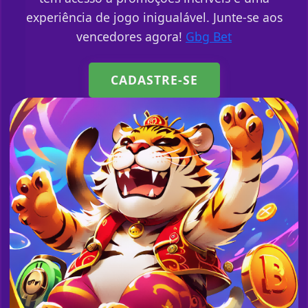
experiência de jogo inigualável. Junte-se aos
vencedores agora!
Gbg Bet
CADASTRE-SE