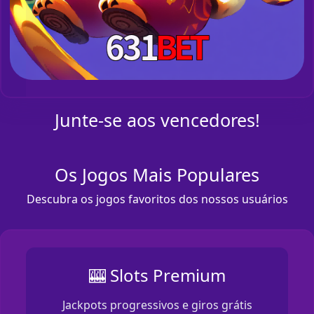
Junte-se aos vencedores!
Os Jogos Mais Populares
Descubra os jogos favoritos dos nossos usuários
🎰 Slots Premium
Jackpots progressivos e giros grátis