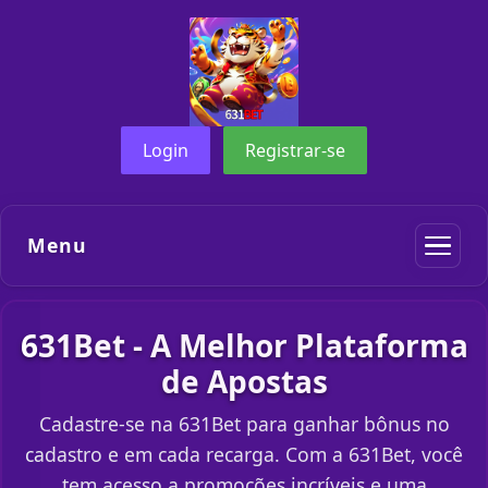
Login
Registrar-se
Menu
631Bet - A Melhor Plataforma
de Apostas
Cadastre-se na 631Bet para ganhar bônus no
cadastro e em cada recarga. Com a 631Bet, você
tem acesso a promoções incríveis e uma