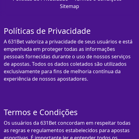
Sitemap
Políticas de Privacidade
A 631Bet valoriza a privacidade de seus usuários e está
empenhada em proteger todas as informações
pessoais fornecidas durante o uso de nossos serviços
de apostas. Todos os dados coletados são utilizados
exclusivamente para fins de melhoria contínua da
experiência de nossos apostadores.
Termos e Condições
Os usuários da 631Bet concordam em respeitar todas
as regras e regulamentos estabelecidos para apostas
esportivas. É importante ler e entender todos os