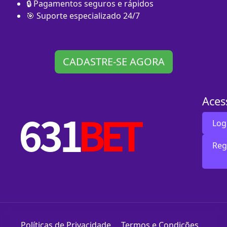
🔒 Pagamentos seguros e rápidos
🎯 Suporte especializado 24/7
CADASTRE-SE AGORA
Aces
Log
Reg
Políticas de Privacidade
Termos e Condições