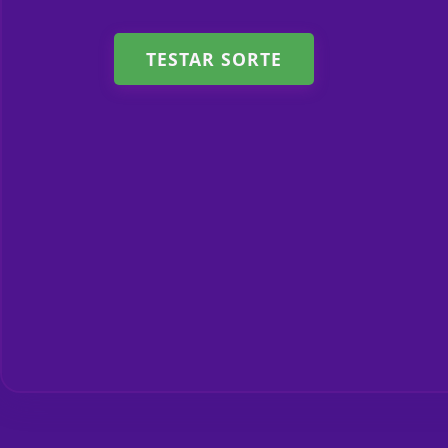
TESTAR SORTE