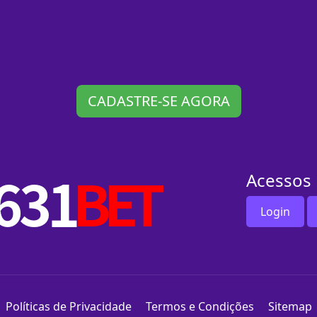
CADASTRE-SE AGORA
Acessos
Login
Políticas de Privacidade
Termos e Condições
Sitemap