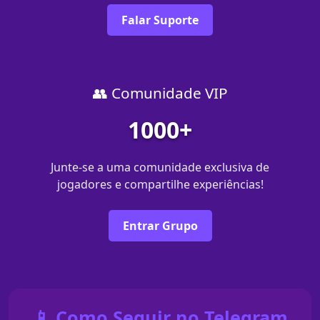
Falar Suporte
👥 Comunidade VIP
1000+
Junte-se a uma comunidade exclusiva de
jogadores e compartilhe experiências!
Entrar Grupo
📱 Como Seguir no Telegram