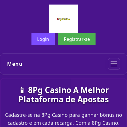
Login
Registrar-se
Menu
📱 8Pg Casino A Melhor
Plataforma de Apostas
Cadastre-se na 8Pg Casino para ganhar bônus no
cadastro e em cada recarga. Com a 8Pg Casino,