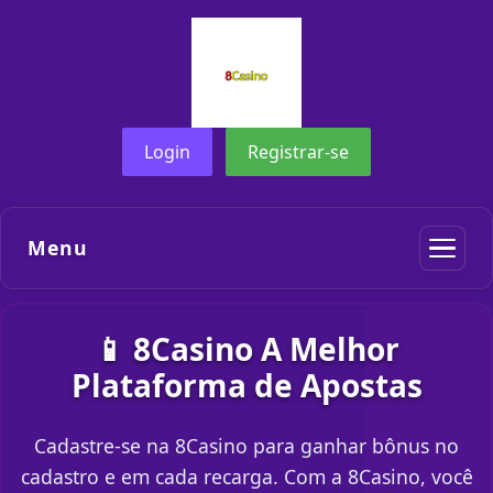
Login
Registrar-se
Menu
📱 8Casino A Melhor
Plataforma de Apostas
Cadastre-se na 8Casino para ganhar bônus no
cadastro e em cada recarga. Com a 8Casino, você