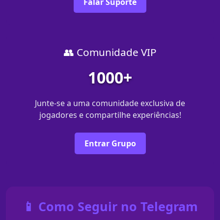
Falar Suporte
👥 Comunidade VIP
1000+
Junte-se a uma comunidade exclusiva de
jogadores e compartilhe experiências!
Entrar Grupo
📱 Como Seguir no Telegram