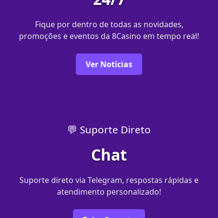
Fique por dentro de todas as novidades,
promoções e eventos da 8Casino em tempo real!
Ver Notícias
💬 Suporte Direto
Chat
Suporte direto via Telegram, respostas rápidas e
atendimento personalizado!