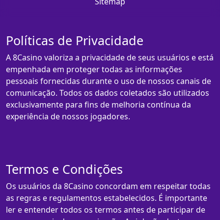
Sitemap
Políticas de Privacidade
A 8Casino valoriza a privacidade de seus usuários e está
empenhada em proteger todas as informações
pessoais fornecidas durante o uso de nossos canais de
comunicação. Todos os dados coletados são utilizados
exclusivamente para fins de melhoria contínua da
experiência de nossos jogadores.
Termos e Condições
Os usuários da 8Casino concordam em respeitar todas
as regras e regulamentos estabelecidos. É importante
ler e entender todos os termos antes de participar de