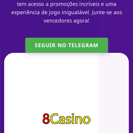
tem acesso a promoções incríveis e uma
experiência de jogo inigualável. Junte-se aos
vencedores agora!
SEGUIR NO TELEGRAM