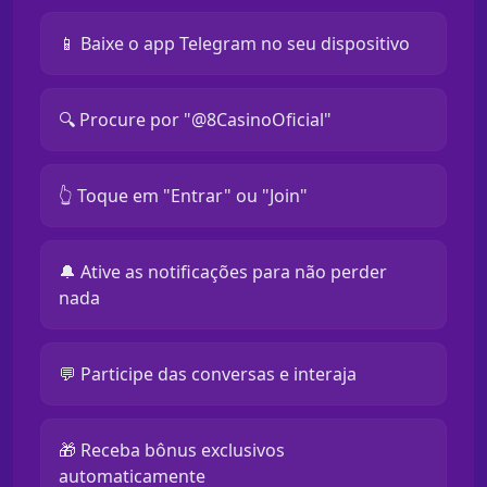
📱 Baixe o app Telegram no seu dispositivo
🔍 Procure por "@8CasinoOficial"
👆 Toque em "Entrar" ou "Join"
🔔 Ative as notificações para não perder
nada
💬 Participe das conversas e interaja
🎁 Receba bônus exclusivos
automaticamente