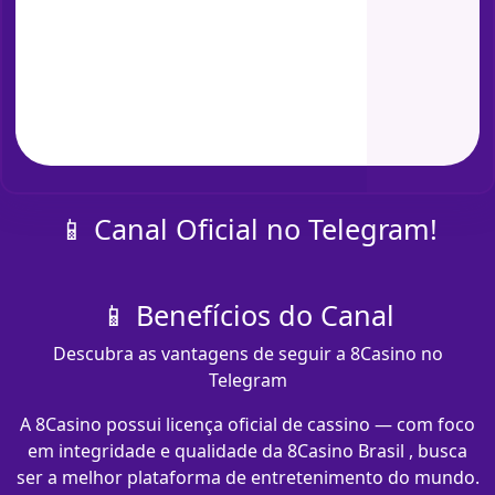
📱 Canal Oficial no Telegram!
📱 Benefícios do Canal
Descubra as vantagens de seguir a 8Casino no
Telegram
A 8Casino possui licença oficial de cassino — com foco
em integridade e qualidade da 8Casino Brasil , busca
ser a melhor plataforma de entretenimento do mundo.