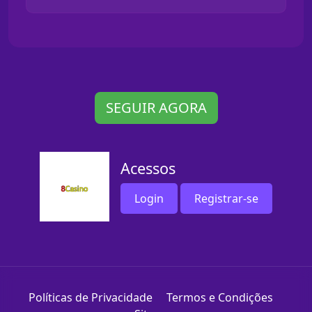
SEGUIR AGORA
Acessos
Login
Registrar-se
Políticas de Privacidade
Termos e Condições