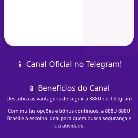
📱 Canal Oficial no Telegram!
📱 Benefícios do Canal
Descubra as vantagens de seguir a 888U no Telegram
Com muitas opções e bônus contínuos, a 888U 888U
Brasil é a escolha ideal para quem busca segurança e
lucratividade.