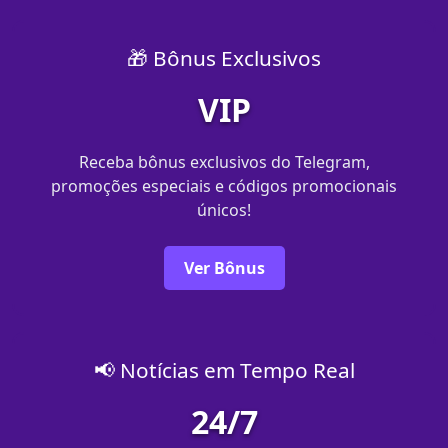
🎁 Bônus Exclusivos
VIP
Receba bônus exclusivos do Telegram,
promoções especiais e códigos promocionais
únicos!
Ver Bônus
📢 Notícias em Tempo Real
24/7