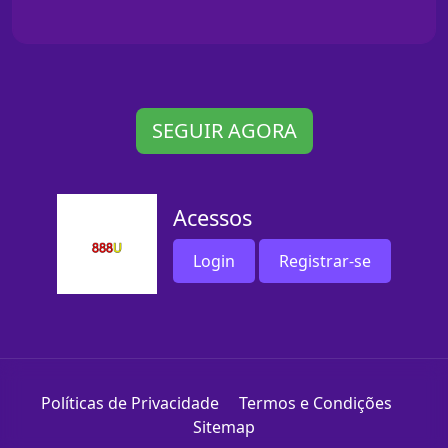
SEGUIR AGORA
Acessos
Login
Registrar-se
Políticas de Privacidade
Termos e Condições
Sitemap