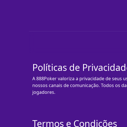
Políticas de Privacida
A 888Poker valoriza a privacidade de seus 
nossos canais de comunicação. Todos os dad
jogadores.
Termos e Condições