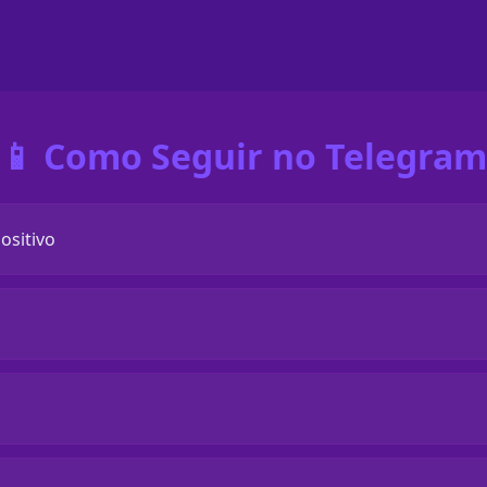
📱 Como Seguir no Telegram
ositivo