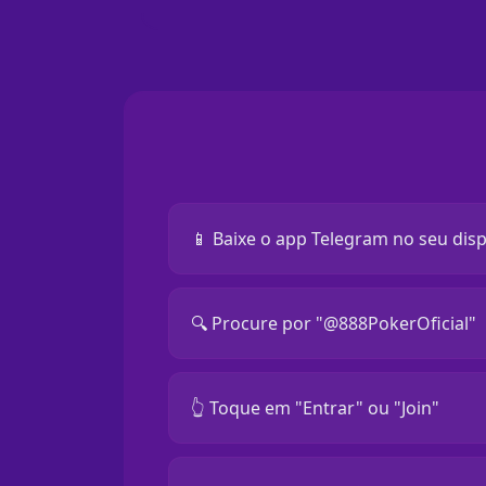
📱 Baixe o app Telegram no seu disp
🔍 Procure por "@888PokerOficial"
👆 Toque em "Entrar" ou "Join"