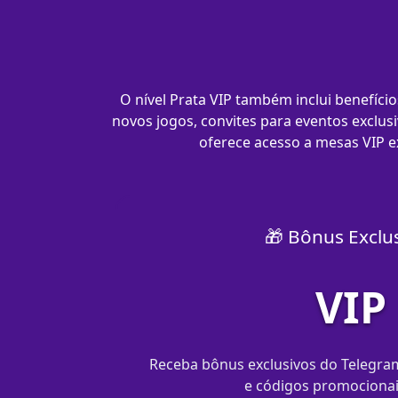
O nível Prata VIP também inclui benefício
novos jogos, convites para eventos exclus
oferece acesso a mesas VIP e
🎁 Bônus Exclu
VIP
Receba bônus exclusivos do Telegra
e códigos promocionai