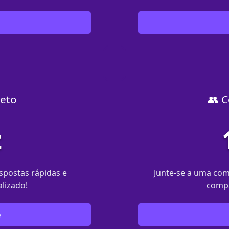
reto
👥 
t
espostas rápidas e
Junte-se a uma com
lizado!
compa
e