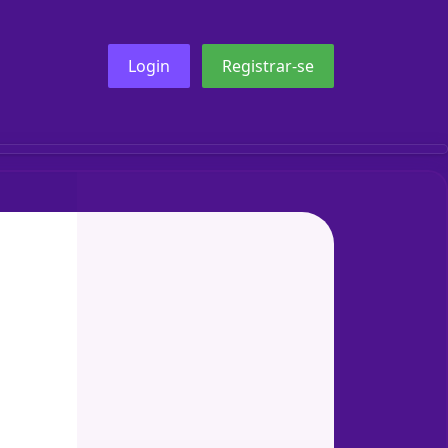
Login
Registrar-se