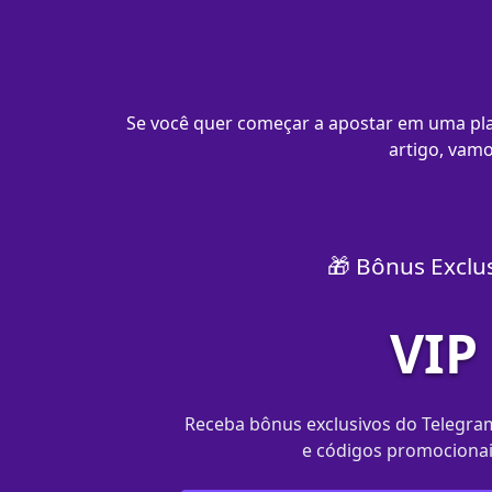
Se você quer começar a apostar em uma pla
artigo, vamo
🎁 Bônus Exclu
VIP
Receba bônus exclusivos do Telegra
e códigos promocionai