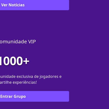
Ver Notícias
Comunidade VIP
1000+
unidade exclusiva de jogadores e
rtilhe experiências!
Entrar Grupo