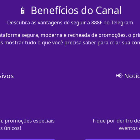
📱 Benefícios do Canal
Descubra as vantagens de seguir a 888F no Telegram
taforma segura, moderna e recheada de promoções, o primei
s mostrar tudo o que você precisa saber para criar sua con
sivos
📢 Notí
m, promoções especiais
Fique por dentro d
s únicos!
eventos 