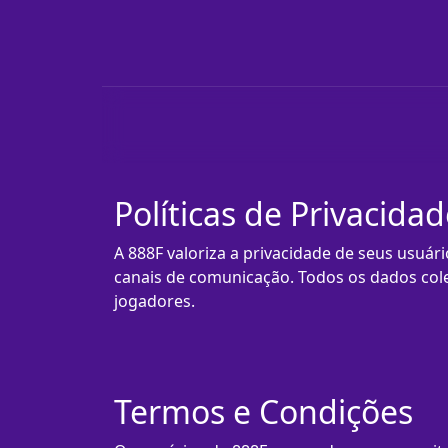
Políticas de Privacida
A 888F valoriza a privacidade de seus usuá
canais de comunicação. Todos os dados cole
jogadores.
Termos e Condições