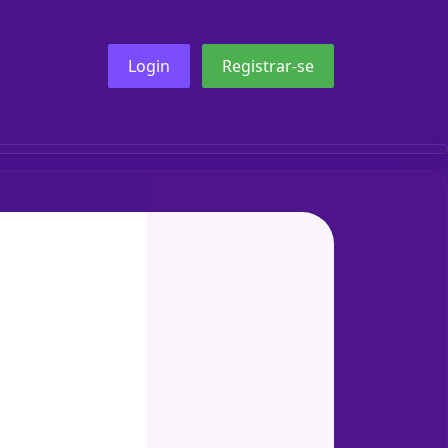
Login
Registrar-se