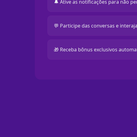
🔔 Ative as notificações para não p
💬 Participe das conversas e interaj
🎁 Receba bônus exclusivos autom