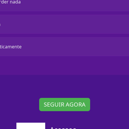
erder nada
a
aticamente
SEGUIR AGORA