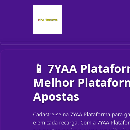
📱 7YAA Platafo
Melhor Platafor
Apostas
Cadastre-se na 7YAA Plataforma para g
e em cada recarga. Com a 7YAA Platafo