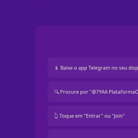
📱 Baixe o app Telegram no seu disp
🔍 Procure por "@7YAA PlataformaOf
👆 Toque em "Entrar" ou "Join"