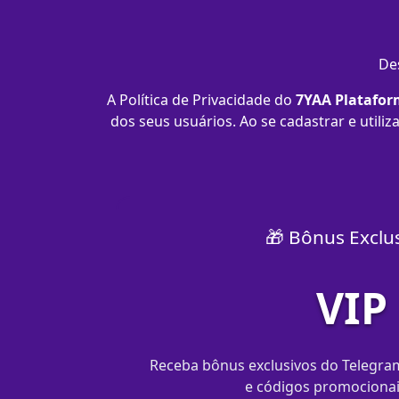
De
A Política de Privacidade do
7YAA Platafo
dos seus usuários. Ao se cadastrar e utiliz
🎁 Bônus Exclu
VIP
Receba bônus exclusivos do Telegra
e códigos promocionai