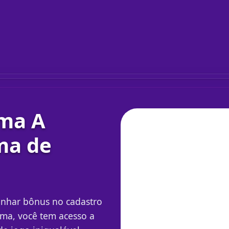
rma A
ma de
anhar bônus no cadastro
rma, você tem acesso a