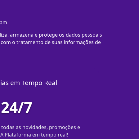
ram
liza, armazena e protege os dados pessoais
 com o tratamento de suas informações de
cias em Tempo Real
24/7
e todas as novidades, promoções e
AA Plataforma em tempo real!