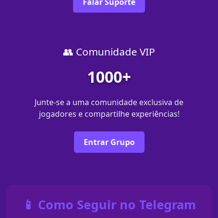
Falar Suporte
👥 Comunidade VIP
1000+
Junte-se a uma comunidade exclusiva de
jogadores e compartilhe experiências!
Entrar Grupo
📱 Como Seguir no Telegram