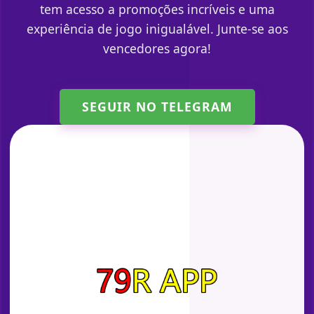
tem acesso a promoções incríveis e uma
experiência de jogo inigualável. Junte-se aos
vencedores agora!
SEGUIR NO TELEGRAM