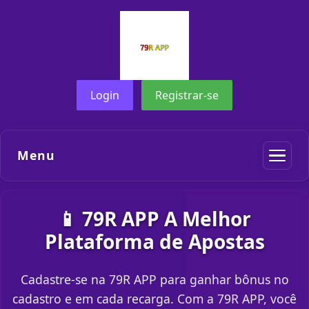
Login
Registrar-se
Menu
📱 79R APP A Melhor
Plataforma de Apostas
Cadastre-se na 79R APP para ganhar bônus no
cadastro e em cada recarga. Com a 79R APP, você