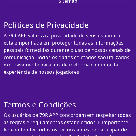
Sitemap
Políticas de Privacidade
A 79R APP valoriza a privacidade de seus usuários e
está empenhada em proteger todas as informações
pessoais fornecidas durante o uso de nossos canais de
comunicação. Todos os dados coletados são utilizados
exclusivamente para fins de melhoria contínua da
experiência de nossos jogadores.
Termos e Condições
Os usuários da 79R APP concordam em respeitar todas
as regras e regulamentos estabelecidos. É importante
ler e entender todos os termos antes de participar de