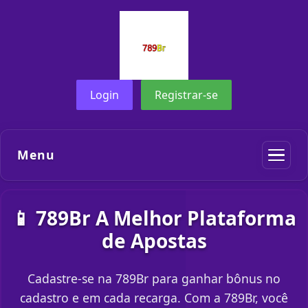
Login
Registrar-se
Menu
📱 789Br A Melhor Plataforma
de Apostas
Cadastre-se na 789Br para ganhar bônus no
cadastro e em cada recarga. Com a 789Br, você