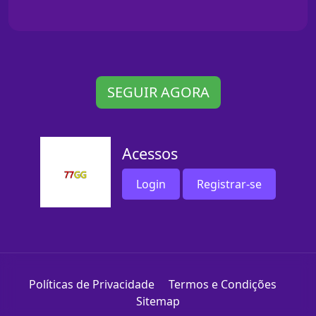
SEGUIR AGORA
Acessos
Login
Registrar-se
Políticas de Privacidade
Termos e Condições
Sitemap