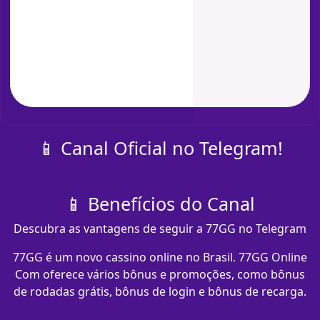
📱 Canal Oficial no Telegram!
📱 Benefícios do Canal
Descubra as vantagens de seguir a 77GG no Telegram
77GG é um novo cassino online no Brasil. 77GG Online
Com oferece vários bônus e promoções, como bônus
de rodadas grátis, bônus de login e bônus de recarga.