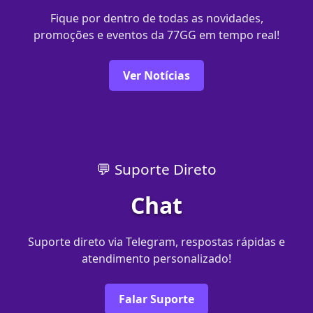
Fique por dentro de todas as novidades,
promoções e eventos da 77GG em tempo real!
Ver Notícias
💬 Suporte Direto
Chat
Suporte direto via Telegram, respostas rápidas e
atendimento personalizado!
Falar Suporte