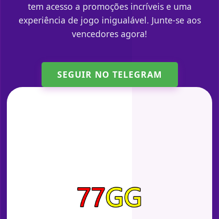
tem acesso a promoções incríveis e uma
experiência de jogo inigualável. Junte-se aos
vencedores agora!
SEGUIR NO TELEGRAM