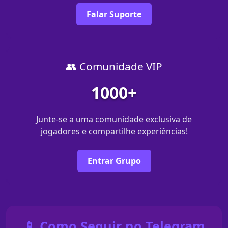
Falar Suporte
👥 Comunidade VIP
1000+
Junte-se a uma comunidade exclusiva de
jogadores e compartilhe experiências!
Entrar Grupo
📱 Como Seguir no Telegram