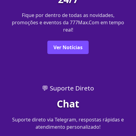
Fique por dentro de todas as novidades,
promoções e eventos da 777Max.Com em tempo
real!
Ver Notícias
💬 Suporte Direto
Chat
Suporte direto via Telegram, respostas rápidas e
atendimento personalizado!