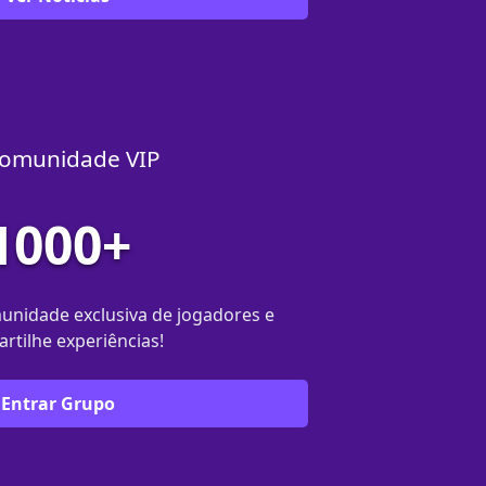
Comunidade VIP
1000+
unidade exclusiva de jogadores e
rtilhe experiências!
Entrar Grupo