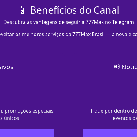
📱 Benefícios do Canal
Descubra as vantagens de seguir a 777Max no Telegram
oveitar os melhores serviços da 777Max Brasil — a nova e 
sivos
📢 Notí
m, promoções especiais
Fique por dentro d
s únicos!
eventos d