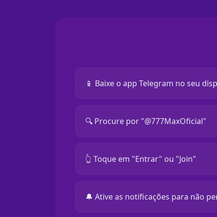
📱 Baixe o app Telegram no seu disp
🔍 Procure por "@777MaxOficial"
👆 Toque em "Entrar" ou "Join"
🔔 Ative as notificações para não p