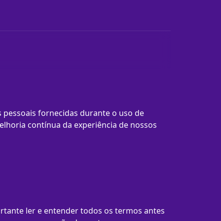
 pessoais fornecidas durante o uso de
elhoria contínua da experiência de nossos
tante ler e entender todos os termos antes