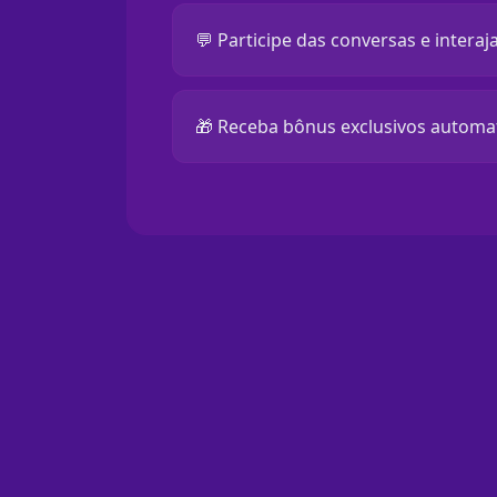
💬 Participe das conversas e interaj
🎁 Receba bônus exclusivos autom