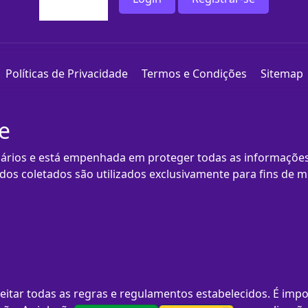
Políticas de Privacidade
Termos e Condições
Sitemap
de
suários e está empenhada em proteger todas as informações
os coletados são utilizados exclusivamente para fins de m
tar todas as regras e regulamentos estabelecidos. É impor