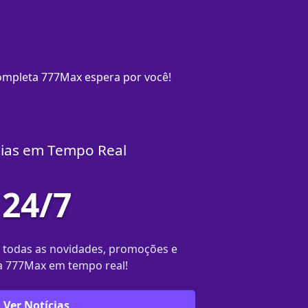
completa 777Max espera por você!
cias em Tempo Real
24/7
e todas as novidades, promoções e
a 777Max em tempo real!
Ver Notícias