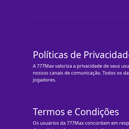
Políticas de Privacida
A 777Max valoriza a privacidade de seus u
nossos canais de comunicação. Todos os dad
jogadores.
Termos e Condições
Os usuários da 777Max concordam em respei