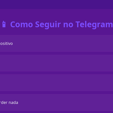
📱 Como Seguir no Telegram
ositivo
erder nada