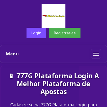
Login
Registrar-se
Menu
📱 777G Plataforma Login A
Melhor Plataforma de
Apostas
Cadastre-se na 777G Plataforma Login para