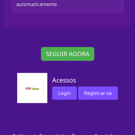
automaticamente
SEGUIR AGORA
Acessos
Login
Registrar-se