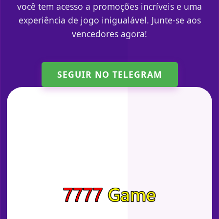
você tem acesso a promoções incríveis e uma
experiência de jogo inigualável. Junte-se aos
vencedores agora!
SEGUIR NO TELEGRAM