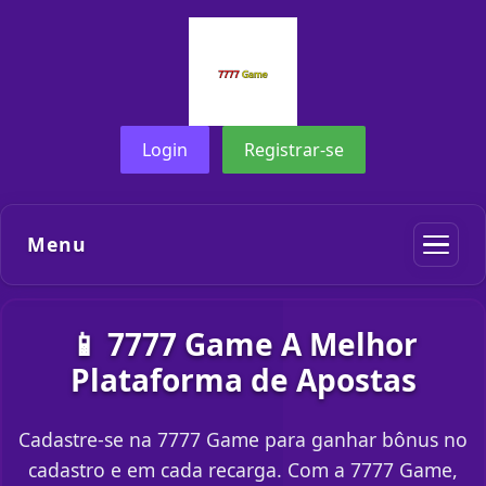
Login
Registrar-se
Menu
📱 7777 Game A Melhor
Plataforma de Apostas
Cadastre-se na 7777 Game para ganhar bônus no
cadastro e em cada recarga. Com a 7777 Game,