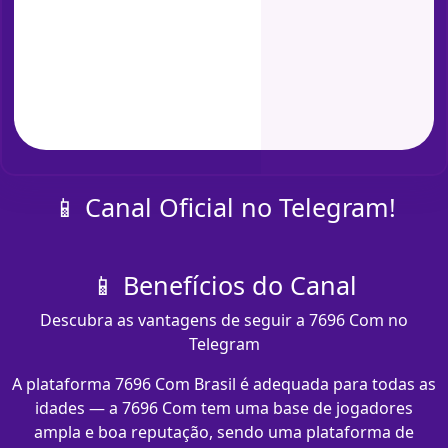
📱 Canal Oficial no Telegram!
📱 Benefícios do Canal
Descubra as vantagens de seguir a 7696 Com no
Telegram
A plataforma 7696 Com Brasil é adequada para todas as
idades — a 7696 Com tem uma base de jogadores
ampla e boa reputação, sendo uma plataforma de