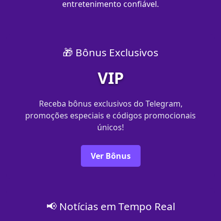
entretenimento confiável.
🎁 Bônus Exclusivos
VIP
Receba bônus exclusivos do Telegram,
promoções especiais e códigos promocionais
únicos!
Ver Bônus
📢 Notícias em Tempo Real