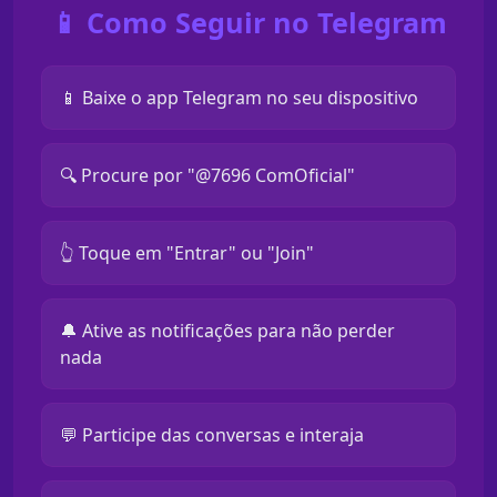
📱 Como Seguir no Telegram
📱 Baixe o app Telegram no seu dispositivo
🔍 Procure por "@7696 ComOficial"
👆 Toque em "Entrar" ou "Join"
🔔 Ative as notificações para não perder
nada
💬 Participe das conversas e interaja