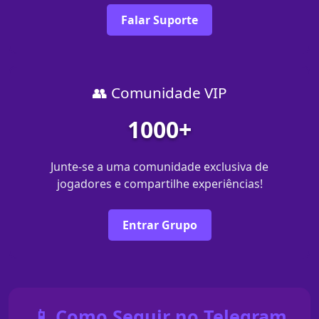
Falar Suporte
👥 Comunidade VIP
1000+
Junte-se a uma comunidade exclusiva de
jogadores e compartilhe experiências!
Entrar Grupo
📱 Como Seguir no Telegram