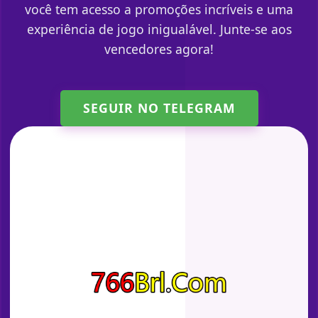
você tem acesso a promoções incríveis e uma
experiência de jogo inigualável. Junte-se aos
vencedores agora!
SEGUIR NO TELEGRAM