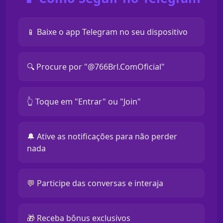
📱 Baixe o app Telegram no seu dispositivo
🔍 Procure por "@766Brl.ComOficial"
👆 Toque em "Entrar" ou "Join"
🔔 Ative as notificações para não perder
nada
💬 Participe das conversas e interaja
🎁 Receba bônus exclusivos