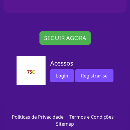
SEGUIR AGORA
Acessos
Login
Registrar-se
Políticas de Privacidade
Termos e Condições
Sitemap