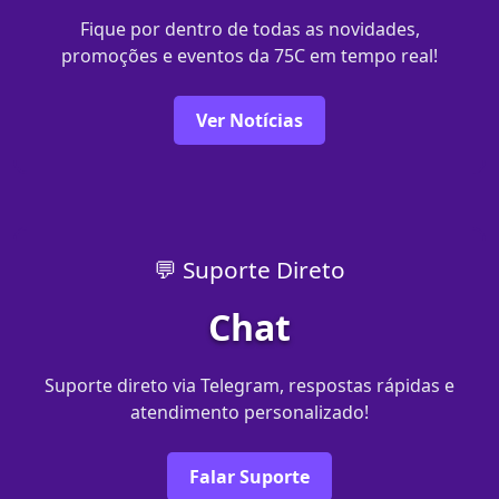
Fique por dentro de todas as novidades,
promoções e eventos da 75C em tempo real!
Ver Notícias
💬 Suporte Direto
Chat
Suporte direto via Telegram, respostas rápidas e
atendimento personalizado!
Falar Suporte