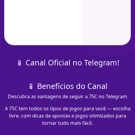
📱 Canal Oficial no Telegram!
📱 Benefícios do Canal
Descubra as vantagens de seguir a 75C no Telegram
A 75C tem todos os tipos de jogos para você — escolha
livre, com dicas de apostas e jogos otimizados para
tornar tudo mais fácil.