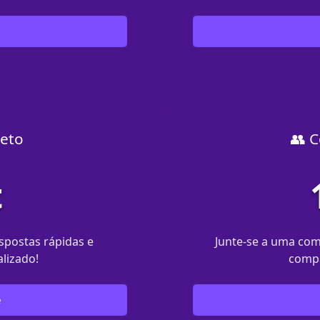
reto
👥 
t
espostas rápidas e
Junte-se a uma com
lizado!
compa
e