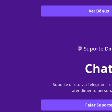
Ver Bônus
💬 Suporte Di
Cha
Suporte direto via Telegram, r
atendimento persona
Falar Suport