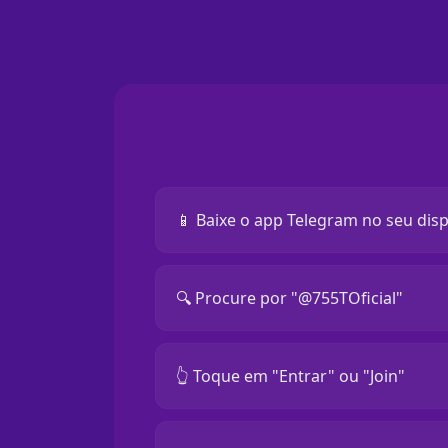
📱 Baixe o app Telegram no seu disp
🔍 Procure por "@755TOficial"
👆 Toque em "Entrar" ou "Join"