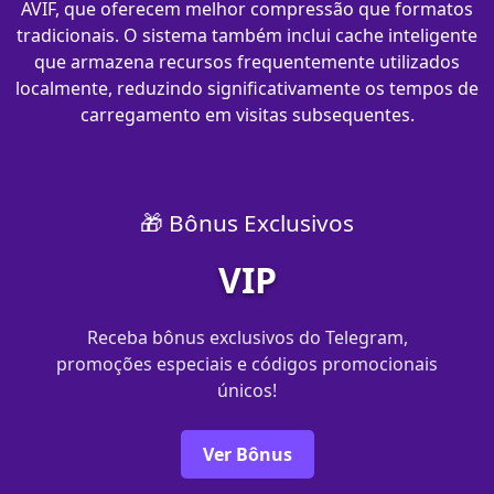
AVIF, que oferecem melhor compressão que formatos
tradicionais. O sistema também inclui cache inteligente
que armazena recursos frequentemente utilizados
localmente, reduzindo significativamente os tempos de
carregamento em visitas subsequentes.
🎁 Bônus Exclusivos
VIP
Receba bônus exclusivos do Telegram,
promoções especiais e códigos promocionais
únicos!
Ver Bônus