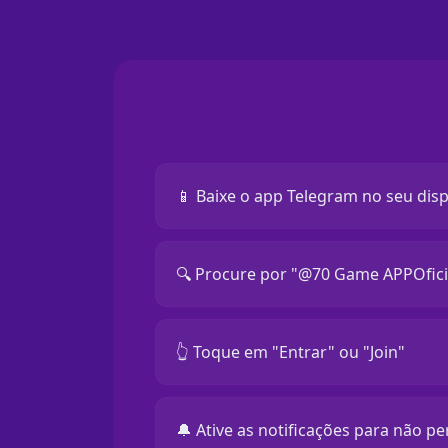
📱 Baixe o app Telegram no seu disp
🔍 Procure por "@70 Game APPOfici
👆 Toque em "Entrar" ou "Join"
🔔 Ative as notificações para não p