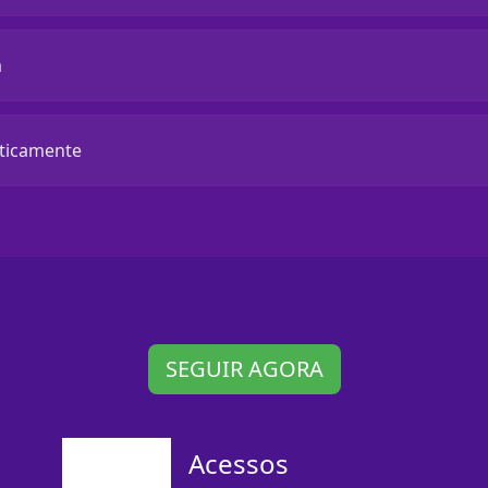
a
aticamente
SEGUIR AGORA
Acessos