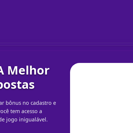
A Melhor
postas
r bônus no cadastro e
ocê tem acesso a
e jogo inigualável.