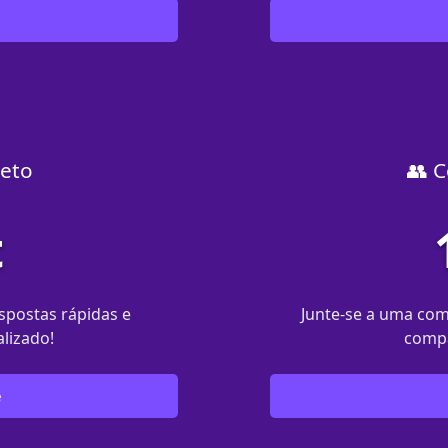
reto
👥 
t
espostas rápidas e
Junte-se a uma com
lizado!
compa
e