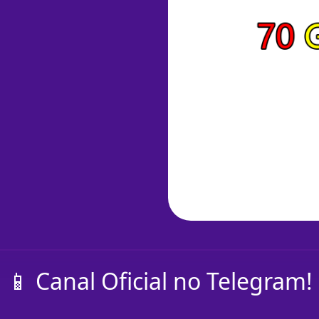
📱 Canal Oficial no Telegram!