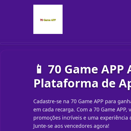
📱 70 Game APP 
Plataforma de A
Cadastre-se na 70 Game APP para ganha
em cada recarga. Com a 70 Game APP, v
promoções incríveis e uma experiência d
Junte-se aos vencedores agora!