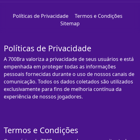
Políticas de Privacidade
Termos e Condições
Sitemap
Políticas de Privacidade
A 700Bra valoriza a privacidade de seus usuários e está
empenhada em proteger todas as informações
pessoais fornecidas durante o uso de nossos canais de
comunicação. Todos os dados coletados são utilizados
exclusivamente para fins de melhoria contínua da
experiência de nossos jogadores.
Termos e Condições