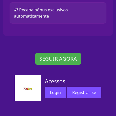
🎁 Receba bônus exclusivos
automaticamente
SEGUIR AGORA
Acessos
Login
Registrar-se