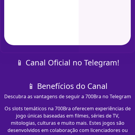
📱 Canal Oficial no Telegram!
📱 Benefícios do Canal
Descubra as vantagens de seguir a 700Bra no Telegram
Os slots temáticos na 700Bra oferecem experiências de
jogo únicas baseadas em filmes, séries de TV,
mitologias, culturas e muito mais. Estes jogos são
desenvolvidos em colaboração com licenciadores ou