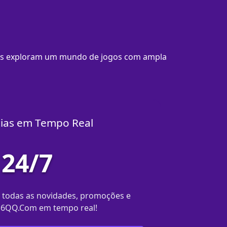
ores exploram um mundo de jogos com ampla
cias em Tempo Real
24/7
e todas as novidades, promoções e
 6QQ.Com em tempo real!