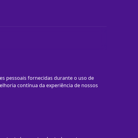
es pessoais fornecidas durante o uso de
elhoria contínua da experiência de nossos