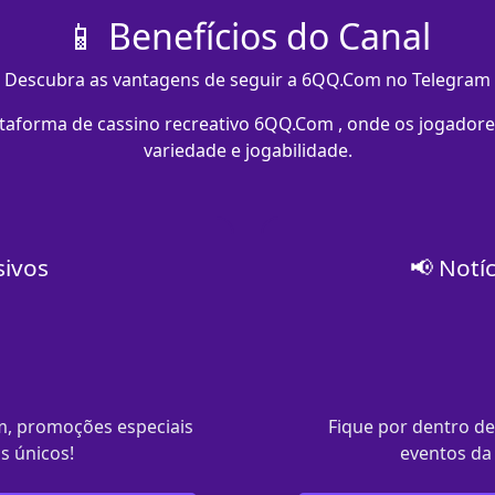
📱 Benefícios do Canal
Descubra as vantagens de seguir a 6QQ.Com no Telegram
lataforma de cassino recreativo 6QQ.Com , onde os jogad
variedade e jogabilidade.
sivos
📢 Notí
m, promoções especiais
Fique por dentro d
s únicos!
eventos da