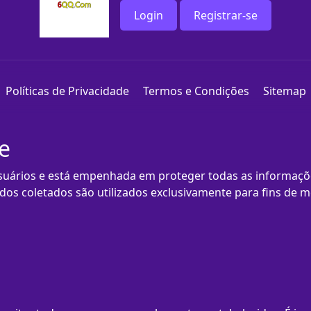
Login
Registrar-se
Políticas de Privacidade
Termos e Condições
Sitemap
de
usuários e está empenhada em proteger todas as informaçõ
os coletados são utilizados exclusivamente para fins de m