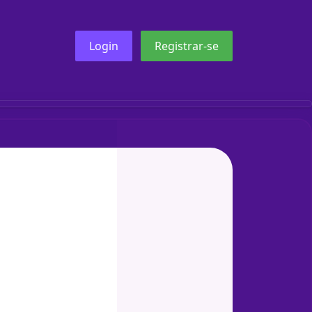
Login
Registrar-se