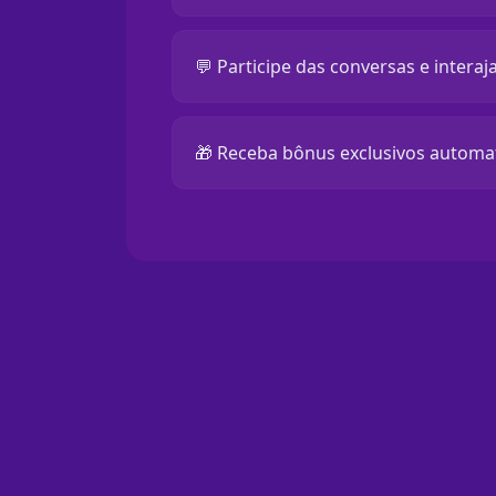
💬 Participe das conversas e interaj
🎁 Receba bônus exclusivos autom