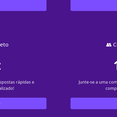
reto
👥 
t
espostas rápidas e
Junte-se a uma com
lizado!
compa
e