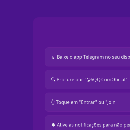
📱 Baixe o app Telegram no seu disp
🔍 Procure por "@6QQ.ComOficial"
👆 Toque em "Entrar" ou "Join"
🔔 Ative as notificações para não p