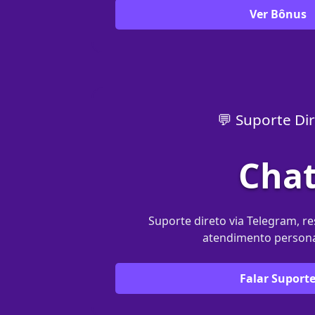
Ver Bônus
💬 Suporte Di
Cha
Suporte direto via Telegram, r
atendimento persona
Falar Suport