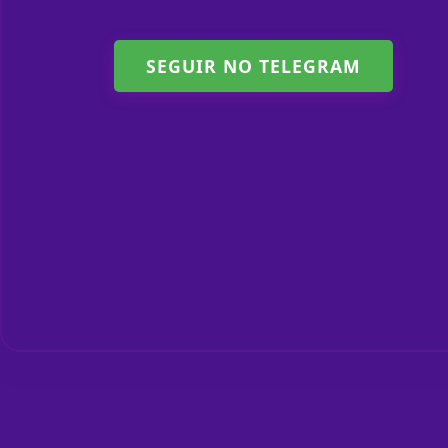
SEGUIR NO TELEGRAM