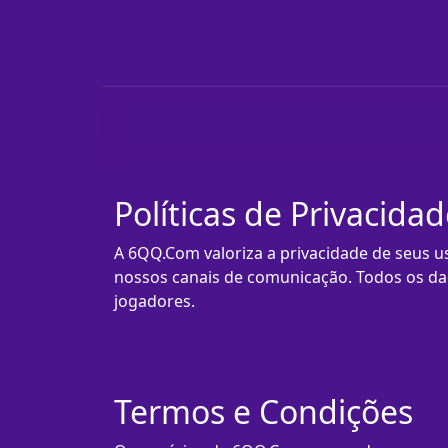
Políticas de Privacida
A 6QQ.Com valoriza a privacidade de seus 
nossos canais de comunicação. Todos os dad
jogadores.
Termos e Condições