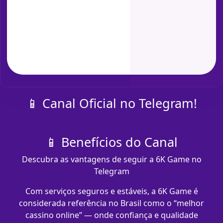
📱 Canal Oficial no Telegram!
📱 Benefícios do Canal
Descubra as vantagens de seguir a 6K Game no
Telegram
Com serviços seguros e estáveis, a 6K Game é
considerada referência no Brasil como o “melhor
cassino online” — onde confiança e qualidade