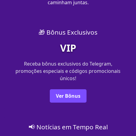
caminham juntas.
🎁 Bônus Exclusivos
VIP
Receba bônus exclusivos do Telegram,
promoções especiais e códigos promocionais
únicos!
Ver Bônus
📢 Notícias em Tempo Real