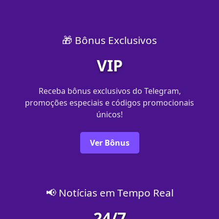
🎁 Bônus Exclusivos
VIP
Receba bônus exclusivos do Telegram,
promoções especiais e códigos promocionais
únicos!
Ver Bônus
📢 Notícias em Tempo Real
24/7