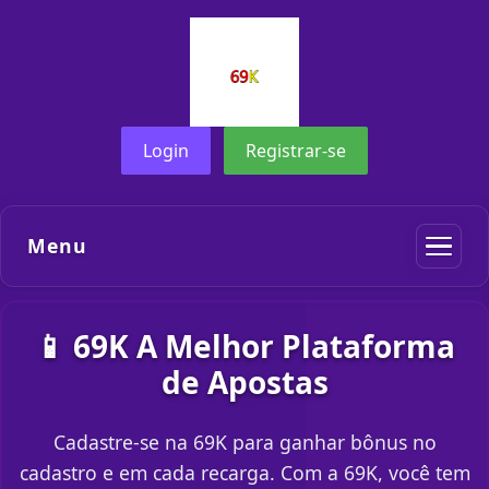
Login
Registrar-se
Menu
📱 69K A Melhor Plataforma
de Apostas
Cadastre-se na 69K para ganhar bônus no
cadastro e em cada recarga. Com a 69K, você tem