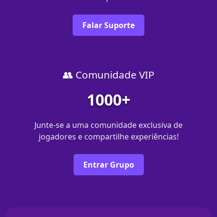
Falar Suporte
👥 Comunidade VIP
1000+
Junte-se a uma comunidade exclusiva de
jogadores e compartilhe experiências!
Entrar Grupo