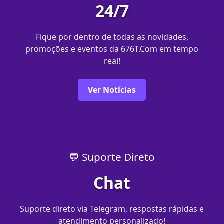
24/7
Fique por dentro de todas as novidades,
promoções e eventos da 676T.Com em tempo
real!
Ver Notícias
💬 Suporte Direto
Chat
Suporte direto via Telegram, respostas rápidas e
atendimento personalizado!