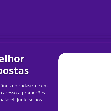
elhor
postas
bônus no cadastro e em
em acesso a promoções
ualável. Junte-se aos