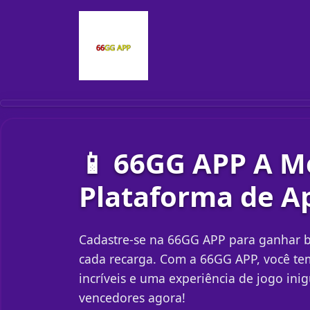
📱 66GG APP A M
Plataforma de A
Cadastre-se na 66GG APP para ganhar 
cada recarga. Com a 66GG APP, você t
incríveis e uma experiência de jogo inig
vencedores agora!