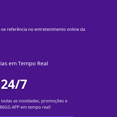
se referência no entretenimento online da
cias em Tempo Real
24/7
e todas as novidades, promoções e
 66GG APP em tempo real!