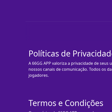
Políticas de Privacida
A 66GG APP valoriza a privacidade de seus
nossos canais de comunicação. Todos os dad
jogadores.
Termos e Condições