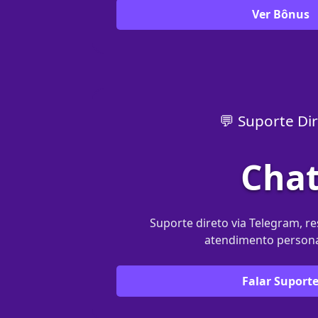
Ver Bônus
💬 Suporte Di
Cha
Suporte direto via Telegram, r
atendimento persona
Falar Suport