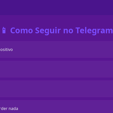
📱 Como Seguir no Telegram
ositivo
erder nada