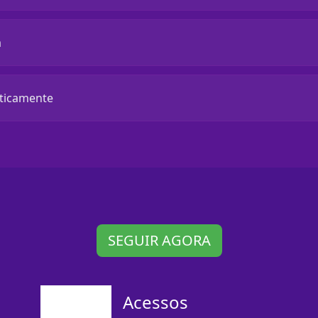
a
aticamente
SEGUIR AGORA
Acessos