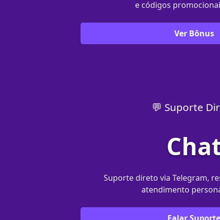
e códigos promocionai
Ver Bônus
💬 Suporte Di
Cha
Suporte direto via Telegram, r
atendimento persona
Falar Suport