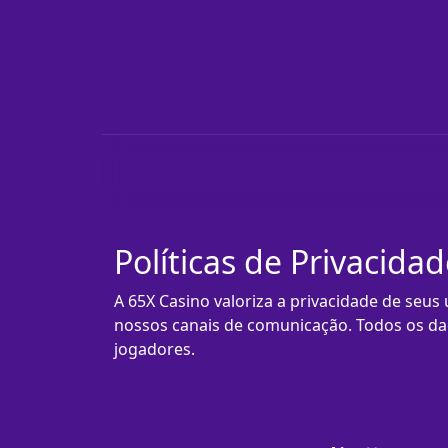
Políticas de Privacida
A 65X Casino valoriza a privacidade de seu
nossos canais de comunicação. Todos os dad
jogadores.