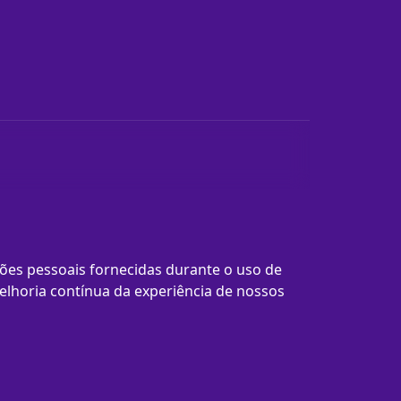
ões pessoais fornecidas durante o uso de
elhoria contínua da experiência de nossos