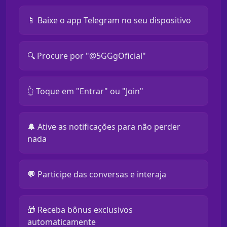
📱 Baixe o app Telegram no seu dispositivo
🔍 Procure por "@5GGgOficial"
👆 Toque em "Entrar" ou "Join"
🔔 Ative as notificações para não perder
nada
💬 Participe das conversas e interaja
🎁 Receba bônus exclusivos
automaticamente