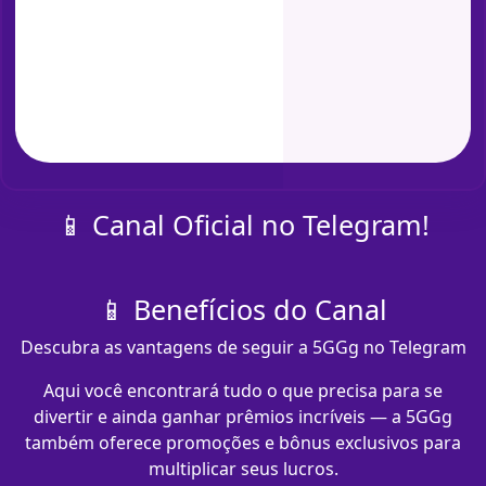
📱 Canal Oficial no Telegram!
📱 Benefícios do Canal
Descubra as vantagens de seguir a 5GGg no Telegram
Aqui você encontrará tudo o que precisa para se
divertir e ainda ganhar prêmios incríveis — a 5GGg
também oferece promoções e bônus exclusivos para
multiplicar seus lucros.