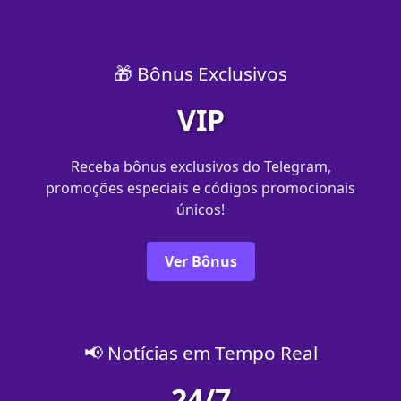
🎁 Bônus Exclusivos
VIP
Receba bônus exclusivos do Telegram,
promoções especiais e códigos promocionais
únicos!
Ver Bônus
📢 Notícias em Tempo Real
24/7