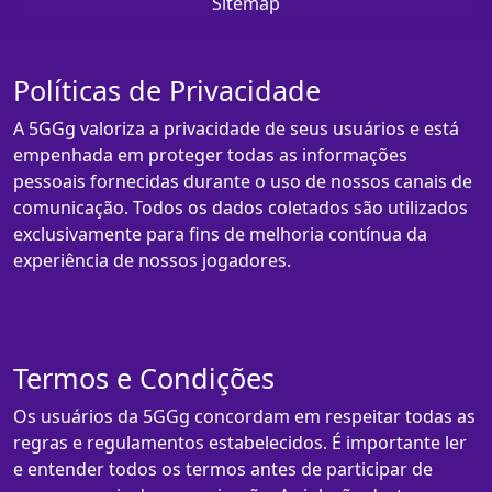
Sitemap
Políticas de Privacidade
A 5GGg valoriza a privacidade de seus usuários e está
empenhada em proteger todas as informações
pessoais fornecidas durante o uso de nossos canais de
comunicação. Todos os dados coletados são utilizados
exclusivamente para fins de melhoria contínua da
experiência de nossos jogadores.
Termos e Condições
Os usuários da 5GGg concordam em respeitar todas as
regras e regulamentos estabelecidos. É importante ler
e entender todos os termos antes de participar de