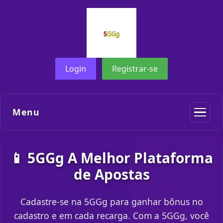
Login
Registrar-se
Menu
📱 5GGg A Melhor Plataforma
de Apostas
Cadastre-se na 5GGg para ganhar bônus no
cadastro e em cada recarga. Com a 5GGg, você