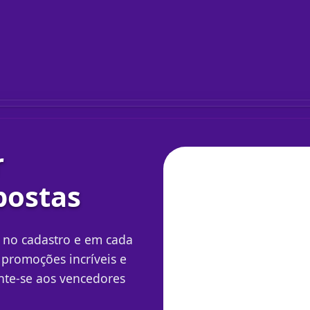
r
postas
 no cadastro e em cada
 promoções incríveis e
unte-se aos vencedores