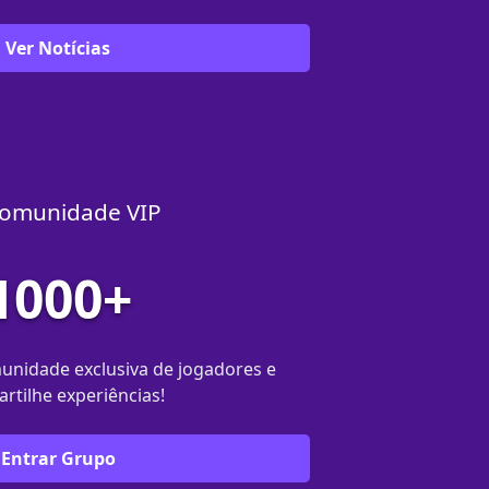
Ver Notícias
Comunidade VIP
1000+
unidade exclusiva de jogadores e
rtilhe experiências!
Entrar Grupo