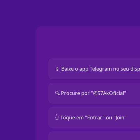
📱 Baixe o app Telegram no seu disp
🔍 Procure por "@57AkOficial"
👆 Toque em "Entrar" ou "Join"