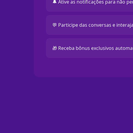
🔔 Ative as notificações para não p
💬 Participe das conversas e interaj
🎁 Receba bônus exclusivos autom