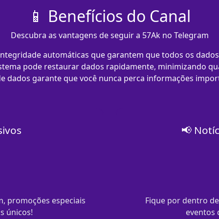
📱 Benefícios do Canal
Descubra as vantagens de seguir a 57Ak no Telegram
e integridade automáticas que garantem que todos os dado
istema pode restaurar dados rapidamente, minimizando qua
de dados garante que você nunca perca informações importa
sivos
📢 Notí
m, promoções especiais
Fique por dentro d
s únicos!
eventos 