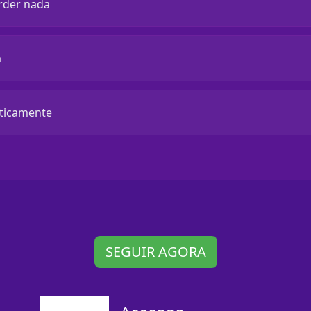
erder nada
a
aticamente
SEGUIR AGORA