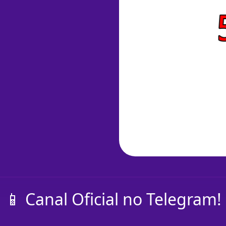
📱 Canal Oficial no Telegram!