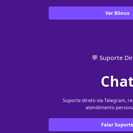
Ver Bônus
💬 Suporte Di
Cha
Suporte direto via Telegram, r
atendimento persona
Falar Suport