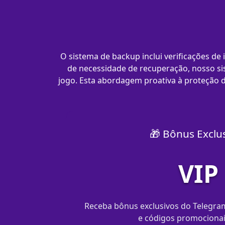
O sistema de backup inclui verificações d
de necessidade de recuperação, nosso s
jogo. Esta abordagem proativa à proteção 
🎁 Bônus Exclu
VIP
Receba bônus exclusivos do Telegra
e códigos promocionai