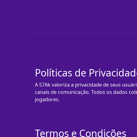
Políticas de Privacida
A 57Ak valoriza a privacidade de seus usuá
canais de comunicação. Todos os dados cole
jogadores.
Termos e Condições