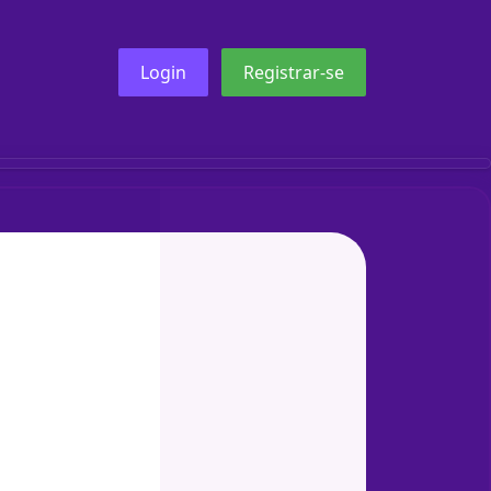
Login
Registrar-se