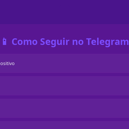
📱 Como Seguir no Telegram
ositivo