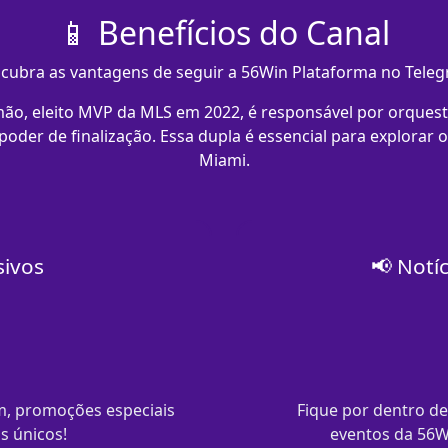
📱 Benefícios do Canal
cubra as vantagens de seguir a 56Win Plataforma no Tele
ão, eleito MVP da MLS em 2022, é responsável por orquestr
der de finalização. Essa dupla é essencial para explorar o
Miami.
sivos
📢 Notí
m, promoções especiais
Fique por dentro d
s únicos!
eventos da 56W