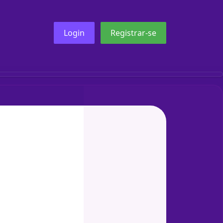
Login
Registrar-se