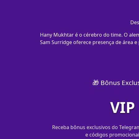
Des
Hany Mukhtar é o cérebro do time. O alem
Sam Surridge oferece presença de área e po
🎁 Bônus Exclu
VIP
Receba bônus exclusivos do Telegra
e códigos promocionai