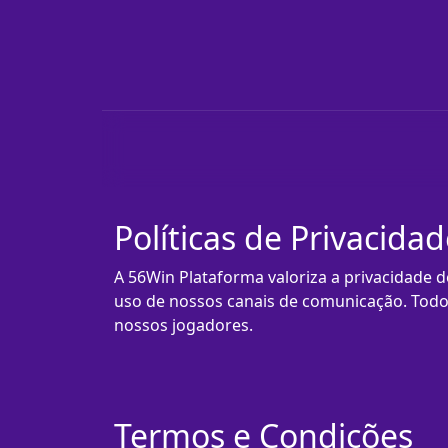
Políticas de Privacida
A 56Win Plataforma valoriza a privacidade 
uso de nossos canais de comunicação. Todos
nossos jogadores.
Termos e Condições