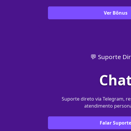
Ver Bônus
💬 Suporte Di
Cha
Suporte direto via Telegram, r
atendimento persona
Falar Suport