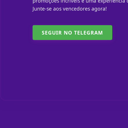
promoções incríveis e uma experiência d
Junte-se aos vencedores agora!
SEGUIR NO TELEGRAM