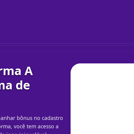
orma A
ma de
ganhar bônus no cadastro
orma, você tem acesso a