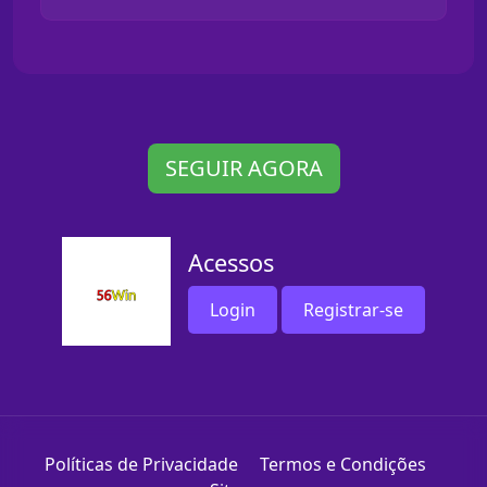
SEGUIR AGORA
Acessos
Login
Registrar-se
Políticas de Privacidade
Termos e Condições