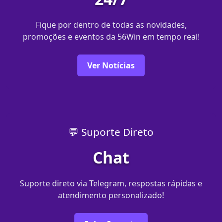
Fique por dentro de todas as novidades,
promoções e eventos da 56Win em tempo real!
Ver Notícias
💬 Suporte Direto
Chat
Suporte direto via Telegram, respostas rápidas e
atendimento personalizado!