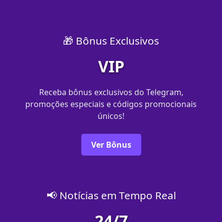
🎁 Bônus Exclusivos
VIP
Receba bônus exclusivos do Telegram,
promoções especiais e códigos promocionais
únicos!
Ver Bônus
📢 Notícias em Tempo Real
24/7