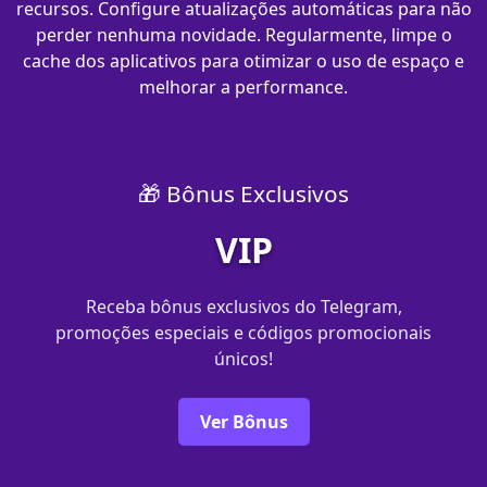
recursos. Configure atualizações automáticas para não
perder nenhuma novidade. Regularmente, limpe o
cache dos aplicativos para otimizar o uso de espaço e
melhorar a performance.
🎁 Bônus Exclusivos
VIP
Receba bônus exclusivos do Telegram,
promoções especiais e códigos promocionais
únicos!
Ver Bônus