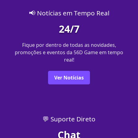
📢 Notícias em Tempo Real
24/7
Fique por dentro de todas as novidades,
promoções e eventos da 56D Game em tempo
real!
Ver Notícias
💬 Suporte Direto
Chat