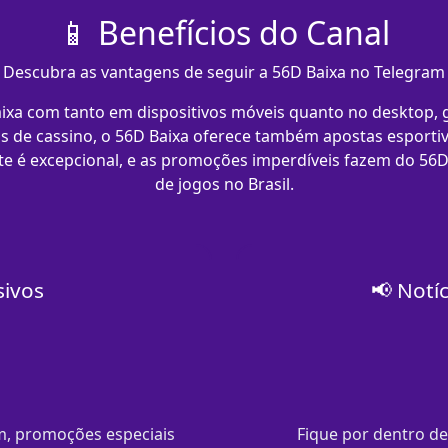
📱 Benefícios do Canal
Descubra as vantagens de seguir a 56D Baixa no Telegram
a com​ tanto em dispositivos móveis quanto no desktop, g
os de cassino, o 56D Baixa oferece também apostas esportiv
nte é excepcional, e as promoções imperdíveis fazem do 56D
de jogos no Brasil.
sivos
📢 Notí
m, promoções especiais
Fique por dentro d