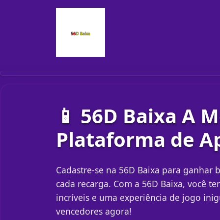
📱 56D Baixa A M
Plataforma de A
Cadastre-se na 56D Baixa para ganhar 
cada recarga. Com a 56D Baixa, você t
incríveis e uma experiência de jogo inig
vencedores agora!