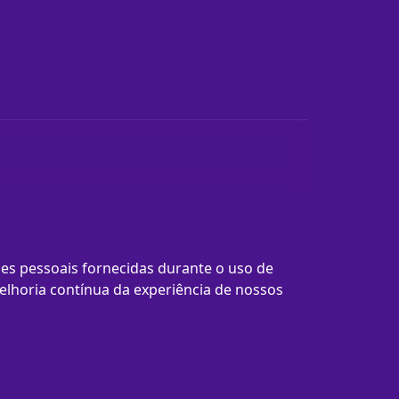
es pessoais fornecidas durante o uso de
elhoria contínua da experiência de nossos