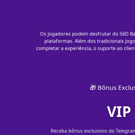
Os jogadores podem desfrutar do 56D Baix
plataformas. Além dos tradicionais jog
completar a experiência, o suporte ao clie
🎁 Bônus Exclu
VIP
Receba bônus exclusivos do Telegra