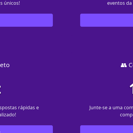
s únicos!
eventos da
reto
👥 
t
espostas rápidas e
Junte-se a uma com
lizado!
compa
e