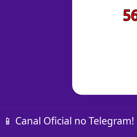
📱 Canal Oficial no Telegram!