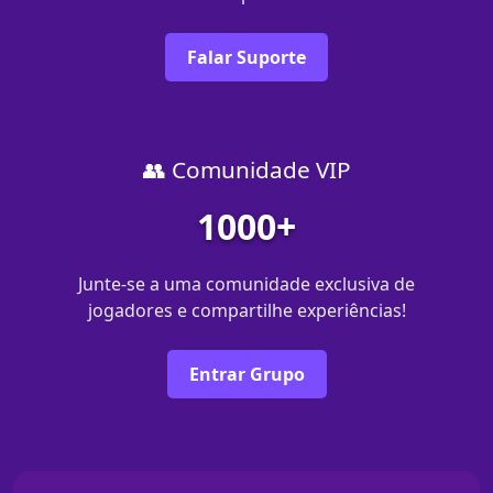
Falar Suporte
👥 Comunidade VIP
1000+
Junte-se a uma comunidade exclusiva de
jogadores e compartilhe experiências!
Entrar Grupo