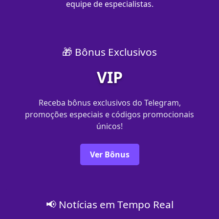
equipe de especialistas.
🎁 Bônus Exclusivos
VIP
Receba bônus exclusivos do Telegram,
promoções especiais e códigos promocionais
únicos!
Ver Bônus
📢 Notícias em Tempo Real