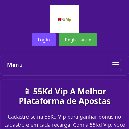
Login
Registrar-se
Menu
📱 55Kd Vip A Melhor
Plataforma de Apostas
Cadastre-se na 55Kd Vip para ganhar bônus no
cadastro e em cada recarga. Com a 55Kd Vip, você