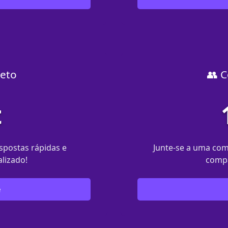
reto
👥 
t
espostas rápidas e
Junte-se a uma com
lizado!
compa
e