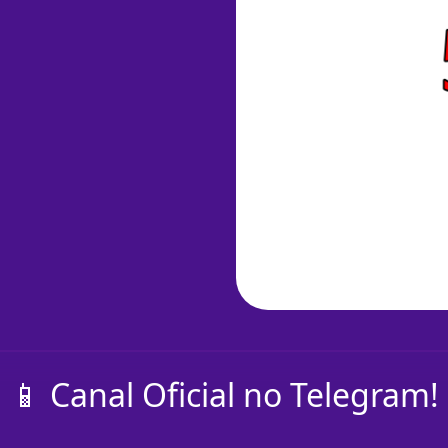
📱 Canal Oficial no Telegram!