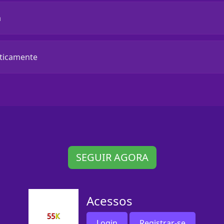
a
aticamente
SEGUIR AGORA
Acessos
Login
Registrar-se