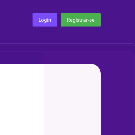
Login
Registrar-se