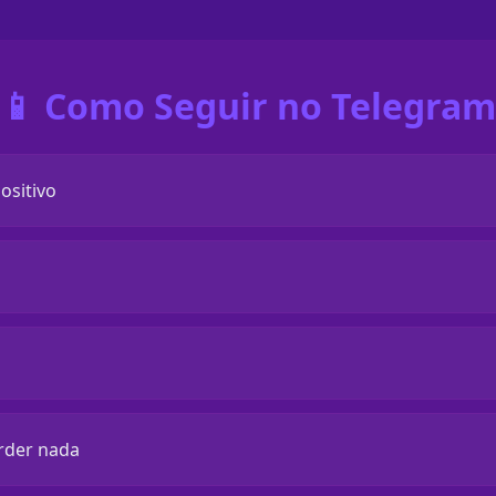
📱 Como Seguir no Telegram
ositivo
erder nada