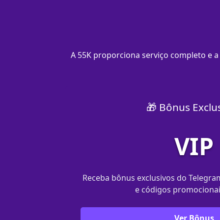
A 55K proporciona serviço completo e a
🎁 Bônus Exclu
VIP
Receba bônus exclusivos do Telegra
e códigos promocionai
Ver Bônus