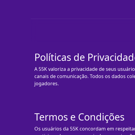
Políticas de Privacida
A 55K valoriza a privacidade de seus usuár
canais de comunicação. Todos os dados cole
jogadores.
Termos e Condições
Os usuários da 55K concordam em respeitar 