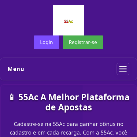
Login
Registrar-se
Menu
📱 55Ac A Melhor Plataforma
de Apostas
Cadastre-se na 55Ac para ganhar bônus no
cadastro e em cada recarga. Com a 55Ac, você