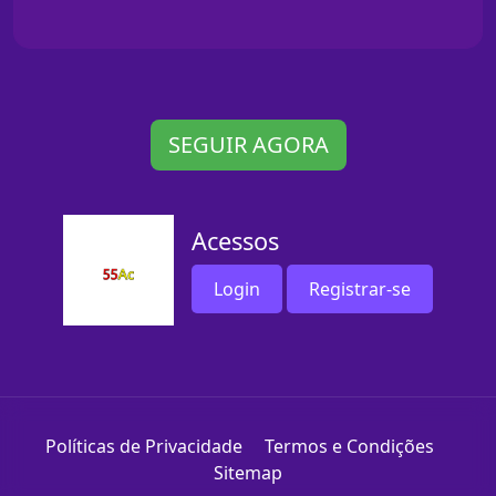
SEGUIR AGORA
Acessos
Login
Registrar-se
Políticas de Privacidade
Termos e Condições
Sitemap