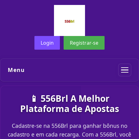
Login
Registrar-se
Menu
📱 556Brl A Melhor
Plataforma de Apostas
Cadastre-se na 556Brl para ganhar bônus no
cadastro e em cada recarga. Com a 556Brl, você