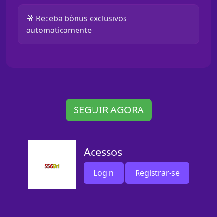
🎁 Receba bônus exclusivos
automaticamente
SEGUIR AGORA
Acessos
Login
Registrar-se