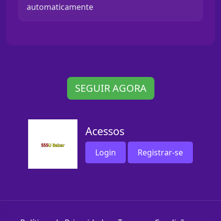
automaticamente
SEGUIR AGORA
Acessos
Login
Registrar-se