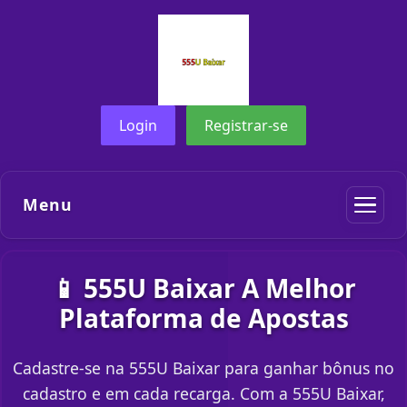
Login
Registrar-se
Menu
📱 555U Baixar A Melhor
Plataforma de Apostas
Cadastre-se na 555U Baixar para ganhar bônus no
cadastro e em cada recarga. Com a 555U Baixar,