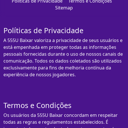
Políticas de Privacidade
Termos e Condições
Sitemap
Políticas de Privacidade
A 555U Baixar valoriza a privacidade de seus usuários e
está empenhada em proteger todas as informações
pessoais fornecidas durante o uso de nossos canais de
comunicação. Todos os dados coletados são utilizados
exclusivamente para fins de melhoria contínua da
experiência de nossos jogadores.
Termos e Condições
Os usuários da 555U Baixar concordam em respeitar
todas as regras e regulamentos estabelecidos. É