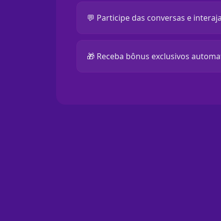
💬 Participe das conversas e interaj
🎁 Receba bônus exclusivos autom