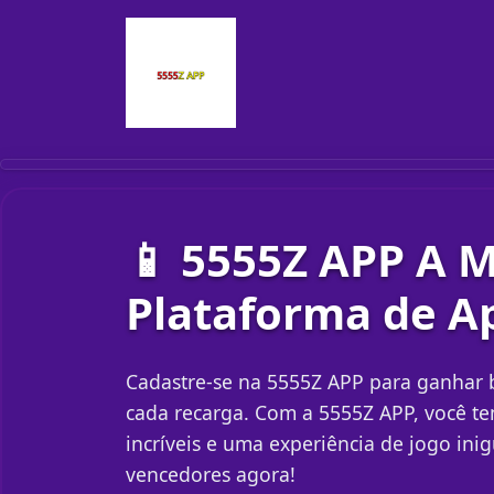
📱 5555Z APP A 
Plataforma de A
Cadastre-se na 5555Z APP para ganhar 
cada recarga. Com a 5555Z APP, você t
incríveis e uma experiência de jogo inig
vencedores agora!