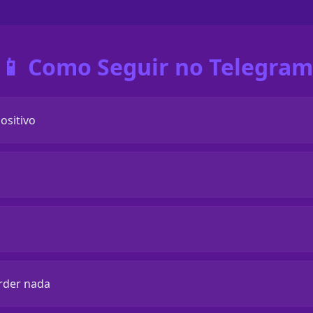
📱 Como Seguir no Telegram
ositivo
erder nada