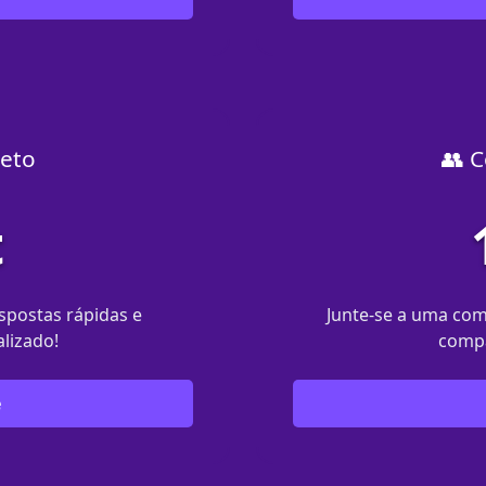
reto
👥 
t
espostas rápidas e
Junte-se a uma com
lizado!
compa
e