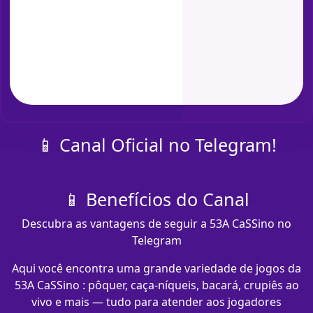
📱 Canal Oficial no Telegram!
📱 Benefícios do Canal
Descubra as vantagens de seguir a 53A CaSSino no
Telegram
Aqui você encontra uma grande variedade de jogos da
53A CaSSino : pôquer, caça-níqueis, bacará, crupiês ao
vivo e mais — tudo para atender aos jogadores