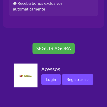
🎁 Receba bônus exclusivos
automaticamente
SEGUIR AGORA
Acessos
Login
Registrar-se