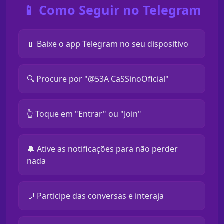
📱 Como Seguir no Telegram
📱 Baixe o app Telegram no seu dispositivo
🔍 Procure por "@53A CaSSinoOficial"
👆 Toque em "Entrar" ou "Join"
🔔 Ative as notificações para não perder
nada
💬 Participe das conversas e interaja