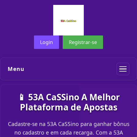
Login
Registrar-se
Menu
📱 53A CaSSino A Melhor
Plataforma de Apostas
Cadastre-se na 53A CaSSino para ganhar bônus
no cadastro e em cada recarga. Com a 53A