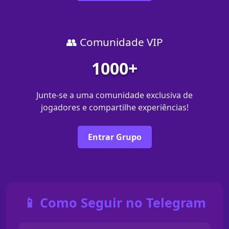
👥 Comunidade VIP
1000+
Junte-se a uma comunidade exclusiva de
jogadores e compartilhe experiências!
Entrar Grupo
📱 Como Seguir no Telegram