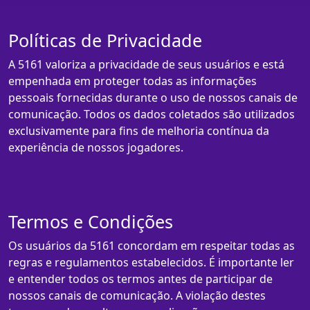
Políticas de Privacidade
A 5161 valoriza a privacidade de seus usuários e está
empenhada em proteger todas as informações
pessoais fornecidas durante o uso de nossos canais de
comunicação. Todos os dados coletados são utilizados
exclusivamente para fins de melhoria contínua da
experiência de nossos jogadores.
Termos e Condições
Os usuários da 5161 concordam em respeitar todas as
regras e regulamentos estabelecidos. É importante ler
e entender todos os termos antes de participar de
nossos canais de comunicação. A violação destes