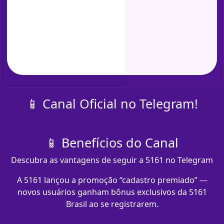
📱 Canal Oficial no Telegram!
📱 Benefícios do Canal
Descubra as vantagens de seguir a 5161 no Telegram
A 5161 lançou a promoção “cadastro premiado” —
novos usuários ganham bônus exclusivos da 5161
Brasil ao se registrarem.