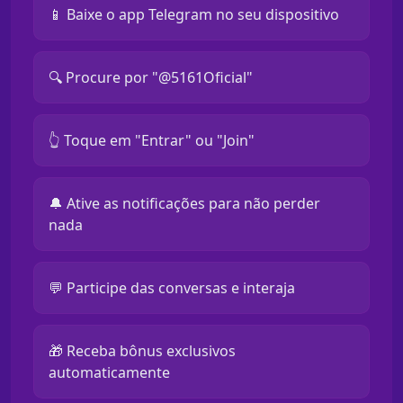
📱 Baixe o app Telegram no seu dispositivo
🔍 Procure por "@5161Oficial"
👆 Toque em "Entrar" ou "Join"
🔔 Ative as notificações para não perder
nada
💬 Participe das conversas e interaja
🎁 Receba bônus exclusivos
automaticamente