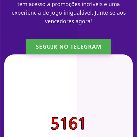
tem acesso a promoções incríveis e uma
experiência de jogo inigualável. Junte-se aos
vencedores agora!
SEGUIR NO TELEGRAM