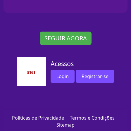
SEGUIR AGORA
Acessos
Login
Registrar-se
Políticas de Privacidade
Termos e Condições
Sitemap