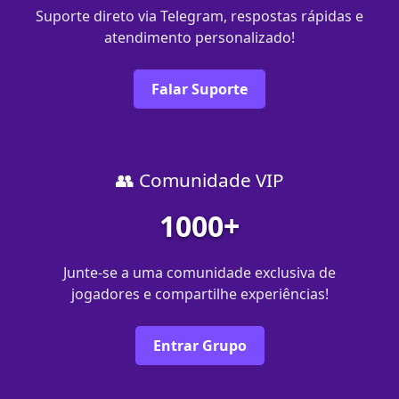
Suporte direto via Telegram, respostas rápidas e
atendimento personalizado!
Falar Suporte
👥 Comunidade VIP
1000+
Junte-se a uma comunidade exclusiva de
jogadores e compartilhe experiências!
Entrar Grupo