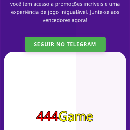
você tem acesso a promoções incríveis e uma
experiência de jogo inigualável. Junte-se aos
vencedores agora!
SEGUIR NO TELEGRAM