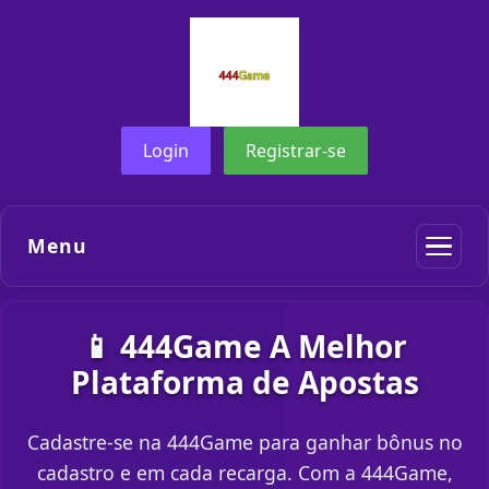
Login
Registrar-se
Menu
📱 444Game A Melhor
Plataforma de Apostas
Cadastre-se na 444Game para ganhar bônus no
cadastro e em cada recarga. Com a 444Game,