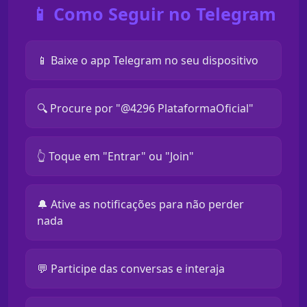
📱 Como Seguir no Telegram
📱 Baixe o app Telegram no seu dispositivo
🔍 Procure por "@4296 PlataformaOficial"
👆 Toque em "Entrar" ou "Join"
🔔 Ative as notificações para não perder
nada
💬 Participe das conversas e interaja