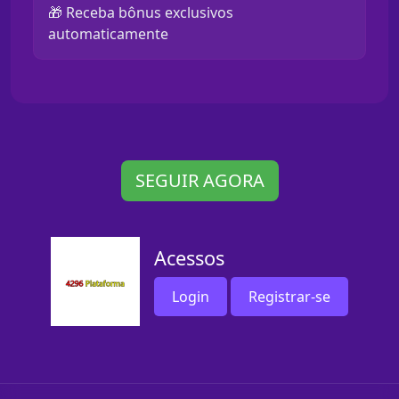
🎁 Receba bônus exclusivos
automaticamente
SEGUIR AGORA
Acessos
Login
Registrar-se