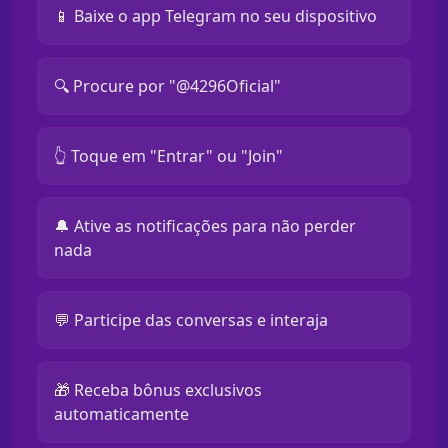
📱 Baixe o app Telegram no seu dispositivo
🔍 Procure por "@4296Oficial"
👆 Toque em "Entrar" ou "Join"
🔔 Ative as notificações para não perder
nada
💬 Participe das conversas e interaja
🎁 Receba bônus exclusivos
automaticamente