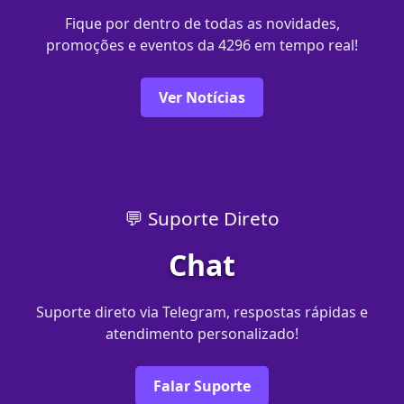
Fique por dentro de todas as novidades,
promoções e eventos da 4296 em tempo real!
Ver Notícias
💬 Suporte Direto
Chat
Suporte direto via Telegram, respostas rápidas e
atendimento personalizado!
Falar Suporte