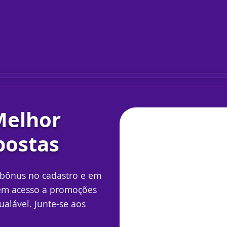
Melhor
postas
 bônus no cadastro e em
tem acesso a promoções
ualável. Junte-se aos