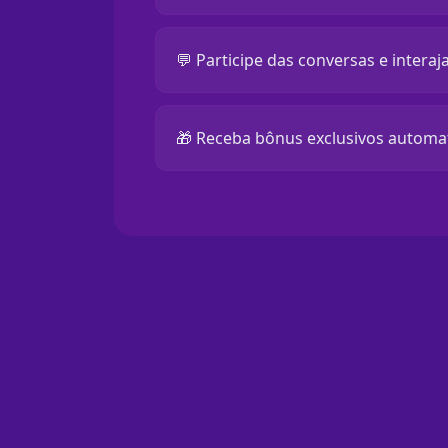
💬 Participe das conversas e interaj
🎁 Receba bônus exclusivos autom