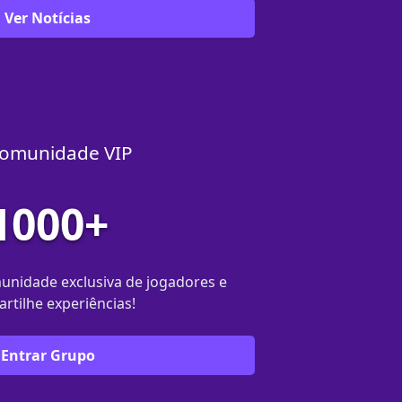
Ver Notícias
Comunidade VIP
1000+
unidade exclusiva de jogadores e
rtilhe experiências!
Entrar Grupo