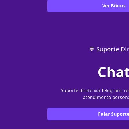
Ver Bônus
💬 Suporte Di
Cha
Suporte direto via Telegram, r
atendimento persona
Falar Suport