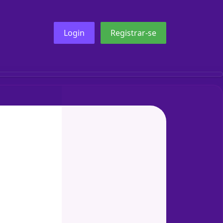
Login
Registrar-se