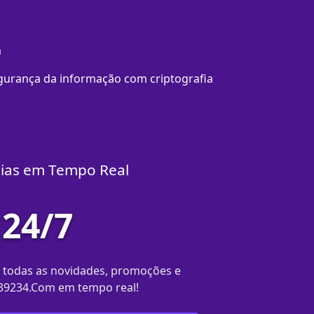
m
gurança da informação com criptografia
cias em Tempo Real
24/7
e todas as novidades, promoções e
39234.Com em tempo real!