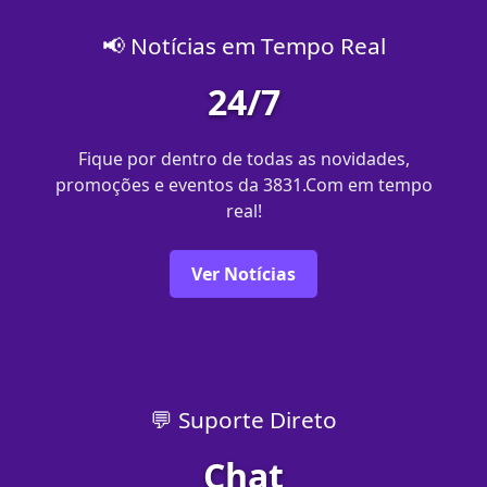
📢 Notícias em Tempo Real
24/7
Fique por dentro de todas as novidades,
promoções e eventos da 3831.Com em tempo
real!
Ver Notícias
💬 Suporte Direto
Chat