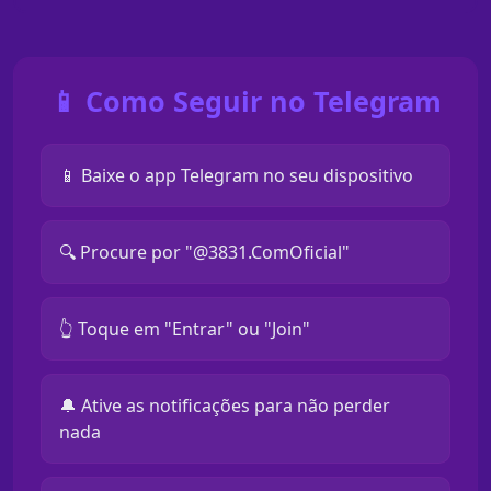
📱 Como Seguir no Telegram
📱 Baixe o app Telegram no seu dispositivo
🔍 Procure por "@3831.ComOficial"
👆 Toque em "Entrar" ou "Join"
🔔 Ative as notificações para não perder
nada