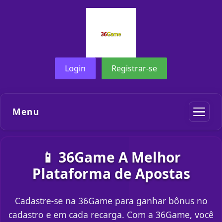
Login
Registrar-se
Menu
📱 36Game A Melhor
Plataforma de Apostas
Cadastre-se na 36Game para ganhar bônus no
cadastro e em cada recarga. Com a 36Game, você