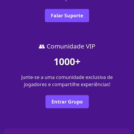
Falar Suporte
👥 Comunidade VIP
1000+
Junte-se a uma comunidade exclusiva de
jogadores e compartilhe experiências!
Entrar Grupo