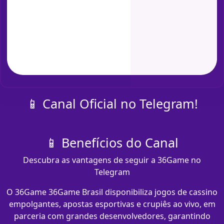
📱 Canal Oficial no Telegram!
📱 Benefícios do Canal
Descubra as vantagens de seguir a 36Game no
Telegram
O 36Game 36Game Brasil disponibiliza jogos de cassino
empolgantes, apostas esportivas e crupiês ao vivo, em
parceria com grandes desenvolvedores, garantindo