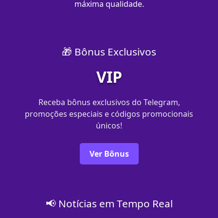
máxima qualidade.
🎁 Bônus Exclusivos
VIP
Receba bônus exclusivos do Telegram,
promoções especiais e códigos promocionais
únicos!
Ver Bônus
📢 Notícias em Tempo Real