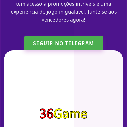
tem acesso a promoções incríveis e uma
experiência de jogo inigualável. Junte-se aos
vencedores agora!
SEGUIR NO TELEGRAM