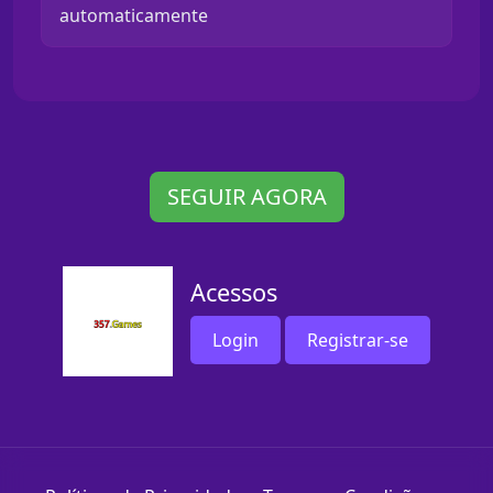
automaticamente
SEGUIR AGORA
Acessos
Login
Registrar-se