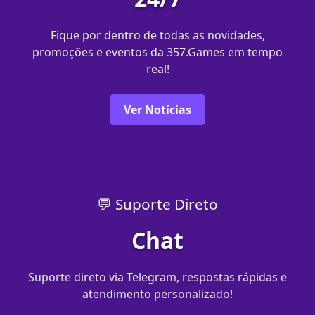
Fique por dentro de todas as novidades,
promoções e eventos da 357.Games em tempo
real!
Ver Notícias
💬 Suporte Direto
Chat
Suporte direto via Telegram, respostas rápidas e
atendimento personalizado!